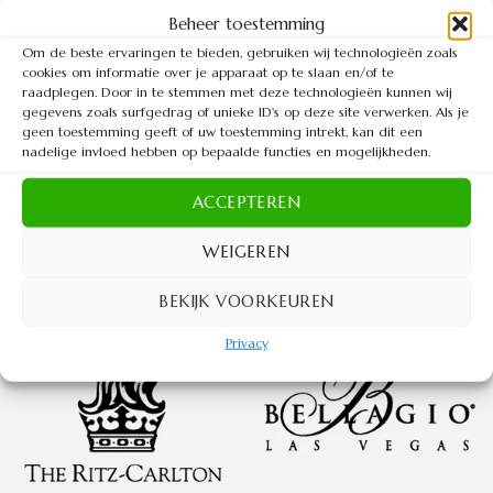
In onze beddenzaak in Overijssel bieden we niet alleen
Beheer toestemming
bedden, maar ook bedtextiel en advies op maat. Maak
Om de beste ervaringen te bieden, gebruiken wij technologieën zoals
cookies om informatie over je apparaat op te slaan en/of te
eenvoudig een afspraak via onze website of kom
raadplegen. Door in te stemmen met deze technologieën kunnen wij
spontaan langs voor persoonlijk advies. Wij zorgen
gegevens zoals surfgedrag of unieke ID's op deze site verwerken. Als je
ervoor dat je het bed vindt dat je nachtrust verbetert.
geen toestemming geeft of uw toestemming intrekt, kan dit een
nadelige invloed hebben op bepaalde functies en mogelijkheden.
Bekijk hier ons Serta assortiment!
ACCEPTEREN
WEIGEREN
BEKIJK VOORKEUREN
Privacy